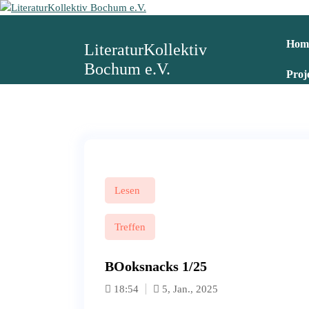
Z
u
m
Hom
LiteraturKollektiv
I
Bochum e.V.
n
Proj
h
a
l
t
s
p
r
i
Lesen
n
g
Treffen
e
n
BOoksnacks 1/25
18:54
5, Jan., 2025