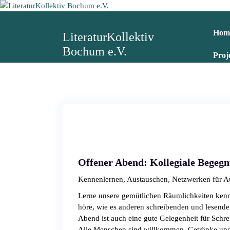
Z
u
m
Hom
LiteraturKollektiv
I
Bochum e.V.
n
Proj
h
a
l
t
s
p
r
i
n
Offener Abend: Kollegiale Begeg
g
e
Kennenlernen, Austauschen, Netzwerken für Aut
n
Lerne unsere gemütlichen Räumlichkeiten kennen
höre, wie es anderen schreibenden und lesende
Abend ist auch eine gute Gelegenheit für Schre
Alle Menschen sind willkommen. Getränke und 