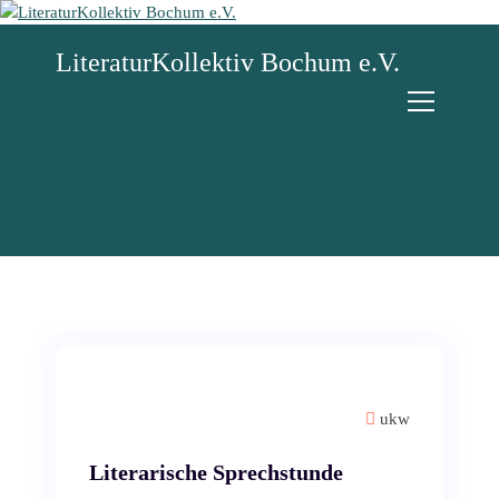
Z
u
LiteraturKollektiv Bochum e.V.
m
I
n
h
a
l
t
s
p
r
i
n
g
e
n
ukw
Literarische Sprechstunde