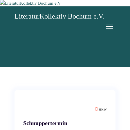
Z
u
LiteraturKollektiv Bochum e.V.
m
I
n
h
a
l
t
s
p
r
i
n
g
e
n
ukw
Schnuppertermin