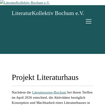
Z
u
LiteraturKollektiv Bochum e.V.
m
I
n
h
a
l
t
s
p
r
i
n
g
Projekt Literaturhaus
e
n
Nachdem die
Literaturszene-Bochum
bei ihrem Treffen
im April 2026 entschied, die Aktivitäten bezüglich
Konzeption und Machbarkeit eines Literaturhauses in