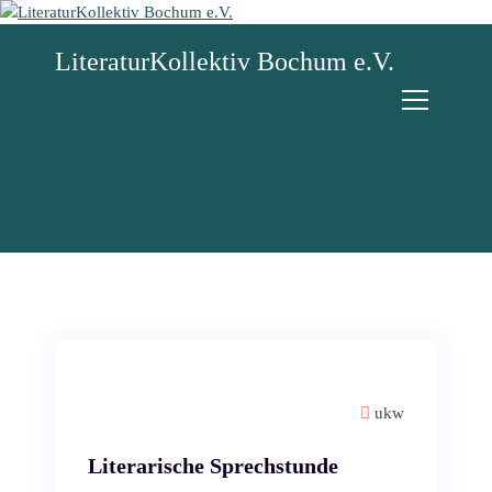
Z
u
LiteraturKollektiv Bochum e.V.
m
I
n
h
a
l
t
s
p
r
i
n
g
e
n
ukw
Literarische Sprechstunde