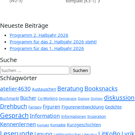
(W2-3)
kompakt (K3-1)
Neueste Beiträge
Programm 2. Halbjahr 2026
Programm für das 2. Halbjahr 2026 steht!
Programm für das 1. Halbjahr 2026
Suche
Suchen
nach:
Schlagwörter
Beratung
Booksnacks
atelier4630
Austauschen
diskussion
Bücher
Buchmarkt
Co-Working
Demokratie
Dialoge
Dichten
Drehbuch
Figuren
Figurenentwicklung
Gedichte
Fantasy
Gespräch
Information
Informationen
Inspiration
Kennenlernen
Kurzgeschichten
Kontakte
Kontakt
Leserunde
LitKoBo
Lyrik
Lesung
Lieblingsbücher
Literatur