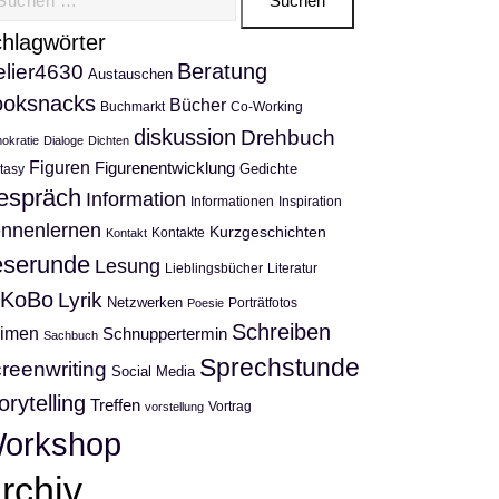
h:
hlagwörter
Beratung
elier4630
Austauschen
ooksnacks
Bücher
Buchmarkt
Co-Working
diskussion
Drehbuch
okratie
Dialoge
Dichten
Figuren
Figurenentwicklung
Gedichte
tasy
espräch
Information
Informationen
Inspiration
nnenlernen
Kurzgeschichten
Kontakte
Kontakt
eserunde
Lesung
Lieblingsbücher
Literatur
tKoBo
Lyrik
Netzwerken
Porträtfotos
Poesie
Schreiben
imen
Schnuppertermin
Sachbuch
Sprechstunde
reenwriting
Social Media
orytelling
Treffen
Vortrag
vorstellung
orkshop
rchiv