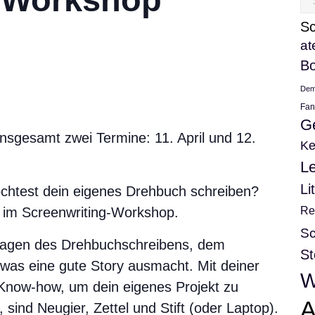
nac
Sc
at
B
Dem
Fan
G
nsgesamt zwei Termine: 11. April und 12.
Ke
L
Li
möchtest dein eigenes Drehbuch schreiben?
Re
r im Screenwriting-Workshop.
Sc
dlagen des Drehbuchschreibens, dem
St
 was eine gute Story ausmacht. Mit deiner
W
Know-how, um dein eigenes Projekt zu
A
, sind Neugier, Zettel und Stift (oder Laptop).