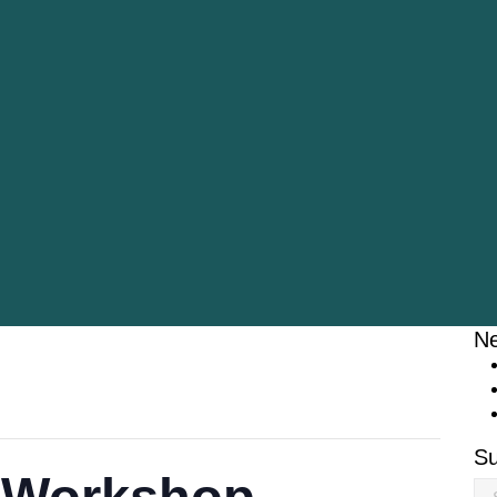
Ne
S
g-Workshop
Su