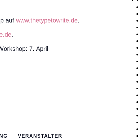
op auf
www.thetypetowrite.de
.
e.de
.
Workshop: 7. April
NG
VERANSTALTER