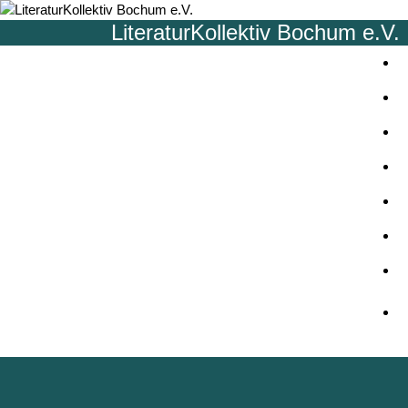
Z
LiteraturKollektiv Bochum e.V.
u
m
I
n
h
a
l
t
LiteraturKollektiv
s
p
Bochum e.V.
r
i
n
g
e
n