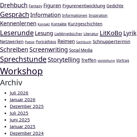
Drehbuch
Figuren
Figurenentwicklung
Gedichte
Fantasy
Gespräch
Information
Informationen
Inspiration
Kennenlernen
Kurzgeschichten
Kontakte
Kontakt
Leserunde
LitKoBo
Lyrik
Lesung
Lieblingsbücher
Literatur
Reimen
Schnuppertermin
Netzwerken
Porträtfotos
Poesie
Sachbuch
Schreiben
Screenwriting
Social Media
Sprechstunde
Storytelling
Treffen
Vortrag
vorstellung
Workshop
Archiv
Juli 2026
Januar 2026
Dezember 2025
Juli 2025
Juni 2025
Januar 2025
Dezember 2024