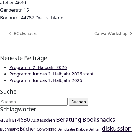
atelier 4630
Gerberstr. 15
Bochum
,
44787
Deutschland
BOoksnacks
Canva-Workshop
Neueste Beiträge
Programm 2. Halbjahr 2026
Programm für das 2. Halbjahr 2026 steht!
Programm für das 1. Halbjahr 2026
Suche
Suchen
nach:
Schlagwörter
Beratung
Booksnacks
atelier4630
Austauschen
diskussion
Bücher
Buchmarkt
Co-Working
Demokratie
Dialoge
Dichten