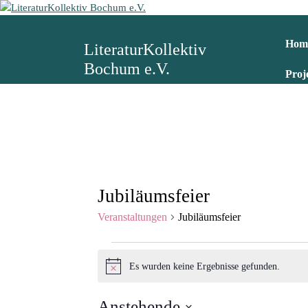
Z
u
m
Hom
LiteraturKollektiv
I
Bochum e.V.
n
Proj
h
a
l
t
s
p
r
i
Jubiläumsfeier
n
Veranstaltungen
Jubiläumsfeier
g
e
V
n
Es wurden keine Ergebnisse gefunden.
Hinweis
e
Anstehende