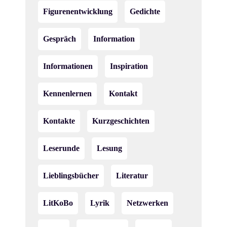
n
Figurenentwicklung
Gedichte
,
N
Gespräch
Information
a
Informationen
Inspiration
v
Kennenlernen
Kontakt
i
g
Kontakte
Kurzgeschichten
a
Leserunde
Lesung
t
Lieblingsbücher
Literatur
i
o
LitKoBo
Lyrik
Netzwerken
n