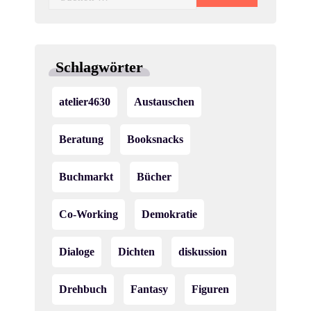
-
u
nach:
N
n
a
d
Schlagwörter
v
A
i
atelier4630
Austauschen
n
g
Beratung
Booksnacks
s
a
i
t
Buchmarkt
Bücher
c
i
Co-Working
Demokratie
o
h
n
Dialoge
Dichten
diskussion
t
e
Drehbuch
Fantasy
Figuren