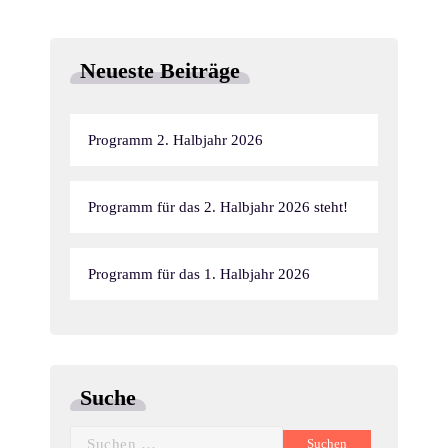
t
u
n
n
u
g
Neueste Beiträge
g
n
e
A
g
n
Programm 2. Halbjahr 2026
n
e
s
Programm für das 2. Halbjahr 2026 steht!
n
i
S
c
Programm für das 1. Halbjahr 2026
u
h
c
t
h
e
Suche
n
e
Suchen