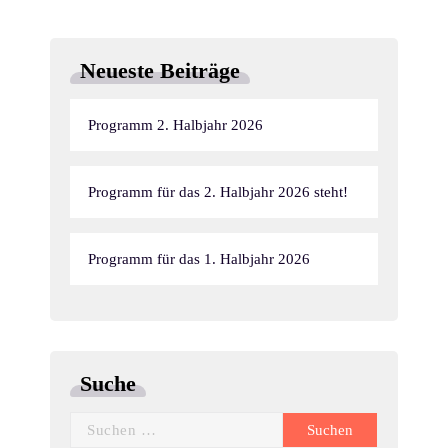
t
u
n
n
u
g
Neueste Beiträge
g
n
e
A
Programm 2. Halbjahr 2026
g
n
n
e
s
Programm für das 2. Halbjahr 2026 steht!
n
i
S
Programm für das 1. Halbjahr 2026
c
u
h
c
t
h
e
Suche
n
e
Suchen
nach: