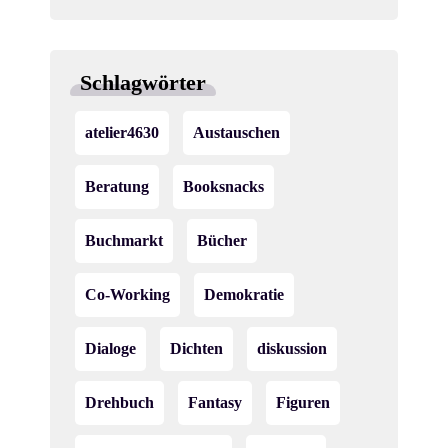
-
u
N
n
a
Schlagwörter
d
v
A
atelier4630
Austauschen
i
n
g
Beratung
Booksnacks
s
a
Buchmarkt
Bücher
i
t
c
i
Co-Working
Demokratie
o
h
Dialoge
Dichten
diskussion
n
t
Drehbuch
Fantasy
Figuren
e