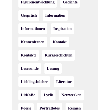
n
Figurenentwicklung
Gedichte
,
Gespräch
Information
N
a
Informationen
Inspiration
v
Kennenlernen
Kontakt
i
Kontakte
Kurzgeschichten
g
a
Leserunde
Lesung
t
Lieblingsbücher
Literatur
i
LitKoBo
Lyrik
Netzwerken
o
n
Poesie
Porträtfotos
Reimen