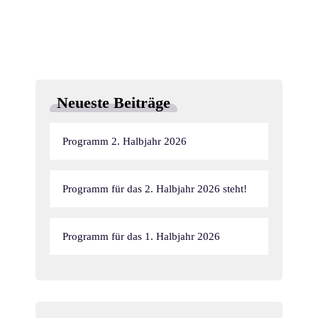
g
n
n
A
g
g
n
e
e
s
n
n
Neueste Beiträge
i
S
c
Programm 2. Halbjahr 2026
u
h
c
t
Programm für das 2. Halbjahr 2026 steht!
h
e
Programm für das 1. Halbjahr 2026
n
e
-
u
N
n