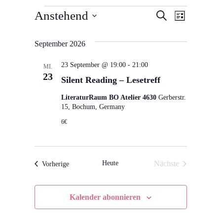
V
V
V
Anstehend
Suche
Liste
Datum
e
e
e
wählen.
September 2026
r
r
r
23 September @ 19:00
-
21:00
a
MI.
a
a
23
Silent Reading – Lesetreff
n
n
n
LiteraturRaum BO Atelier 4630
Gerberstr.
s
15, Bochum, Germany
s
s
t
6€
t
t
a
a
a
l
Heute
Nächste
Veranstaltungen
Vorherige
l
l
t
Veranstaltungen
t
t
u
Kalender abonnieren
u
n
u