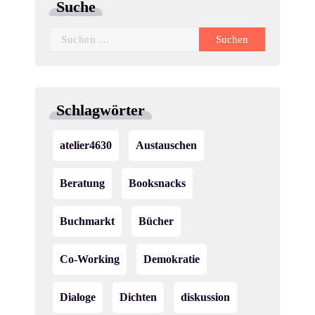
a
Suche
d
v
Suchen
A
i
nach:
n
g
s
a
Schlagwörter
i
t
atelier4630
Austauschen
c
i
o
h
Beratung
Booksnacks
n
t
Buchmarkt
Bücher
e
Co-Working
Demokratie
n
,
Dialoge
Dichten
diskussion