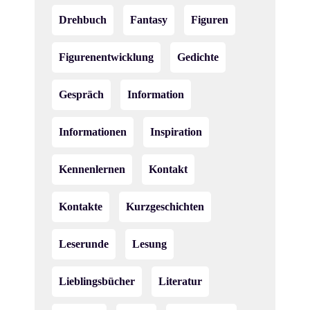
N
Drehbuch
Fantasy
Figuren
a
v
Figurenentwicklung
Gedichte
i
Gespräch
Information
g
Informationen
Inspiration
a
t
Kennenlernen
Kontakt
i
Kontakte
Kurzgeschichten
o
Leserunde
Lesung
n
Lieblingsbücher
Literatur