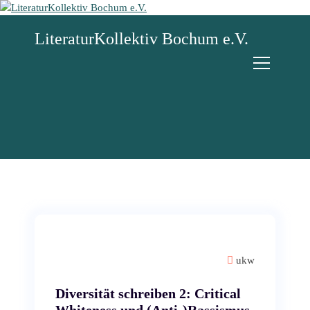
Z
u
LiteraturKollektiv Bochum e.V.
m
I
n
h
a
l
t
s
p
r
i
n
g
e
n
ukw
Diversität schreiben 2: Critical