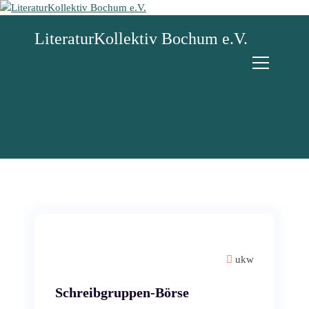
Z
u
LiteraturKollektiv Bochum e.V.
m
I
n
h
a
l
t
s
p
r
i
n
g
e
n
ukw
Schreibgruppen-Börse