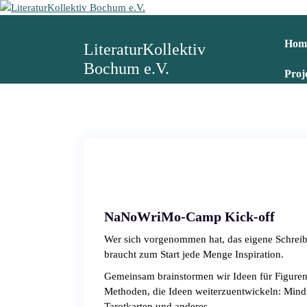
Z
u
m
Hom
LiteraturKollektiv
I
Bochum e.V.
n
Proj
h
a
l
t
s
p
r
i
n
NaNoWriMo-Camp Kick-off
g
e
Wer sich vorgenommen hat, das eigene Schreib
n
braucht zum Start jede Menge Inspiration.
Gemeinsam brainstormen wir Ideen für Figuren
Methoden, die Ideen weiterzuentwickeln: Mind
Tarotkarten und anderes.