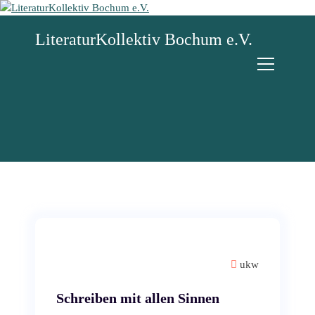
Z
u
LiteraturKollektiv Bochum e.V.
m
I
n
h
a
l
t
s
p
r
i
n
g
e
n
ukw
Schreiben mit allen Sinnen