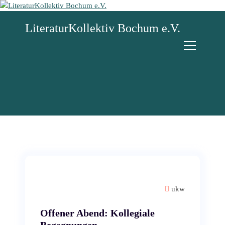
Z
u
LiteraturKollektiv Bochum e.V.
m
I
n
h
a
l
t
s
p
r
i
n
g
e
n
ukw
Offener Abend: Kollegiale