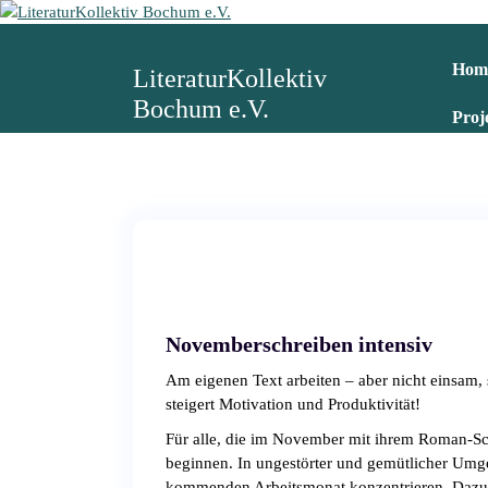
Z
u
m
Hom
LiteraturKollektiv
I
Bochum e.V.
n
Proj
h
a
l
t
s
p
r
i
n
Novemberschreiben intensiv
g
e
Am eigenen Text arbeiten – aber nicht einsam, 
n
steigert Motivation und Produktivität!
Für alle, die im November mit ihrem Roman-S
beginnen. In ungestörter und gemütlicher Umg
kommenden Arbeitsmonat konzentrieren. Dazu 