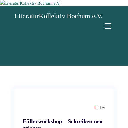
Z
u
LiteraturKollektiv Bochum e.V.
m
I
n
h
a
l
t
s
p
r
i
n
g
e
n
ukw
Füllerworkshop – Schreiben neu