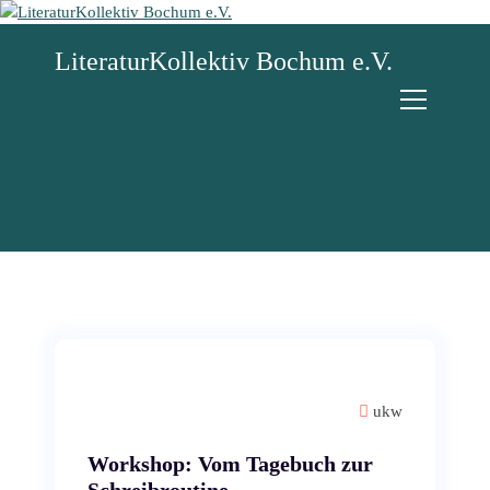
Z
u
LiteraturKollektiv Bochum e.V.
m
I
n
h
a
l
t
s
p
r
i
n
g
e
n
ukw
Workshop: Vom Tagebuch zur