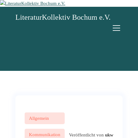
Z
u
LiteraturKollektiv Bochum e.V.
m
I
n
h
a
l
t
s
p
r
i
n
g
e
n
Allgemein
Kommunikation
Veröffentlicht von
ukw