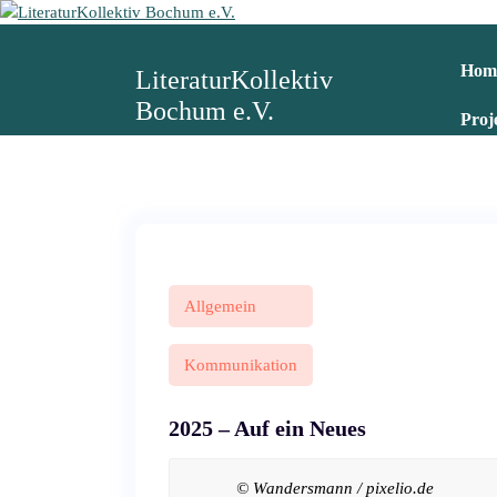
Z
u
m
Hom
LiteraturKollektiv
I
Bochum e.V.
n
Proj
h
a
l
t
s
p
r
i
Allgemein
n
g
Kommunikation
e
n
2025 – Auf ein Neues
© Wandersmann / pixelio.de