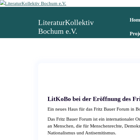
Z
u
m
Hom
LiteraturKollektiv
I
Bochum e.V.
n
Proj
h
a
l
t
s
p
r
i
n
LitKoBo bei der Eröffnung des Fr
g
e
Ein neues Haus für das Fritz Bauer Forum in 
n
Das Fritz Bauer Forum ist ein internationaler O
an Menschen, die für Menschenrechte, Demokra
Nationalismus und Antisemitismus.